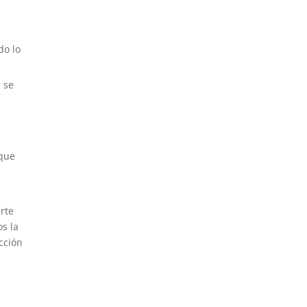
do lo
 se
 que
arte
os la
cción