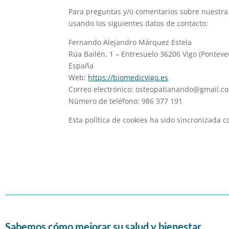
Para preguntas y/o comentarios sobre nuestra p
usando los siguientes datos de contacto:
Fernando Alejandro Márquez Estela
Rúa Bailén, 1 – Entresuelo 36206 Vigo (Ponteve
España
Web:
https://biomedicvigo.es
Correo electrónico:
moc.liamg@odnanaitapoet
Número de teléfono: 986 377 191
Esta política de cookies ha sido sincronizada 
Sabemos cómo mejorar su salud y bienestar.