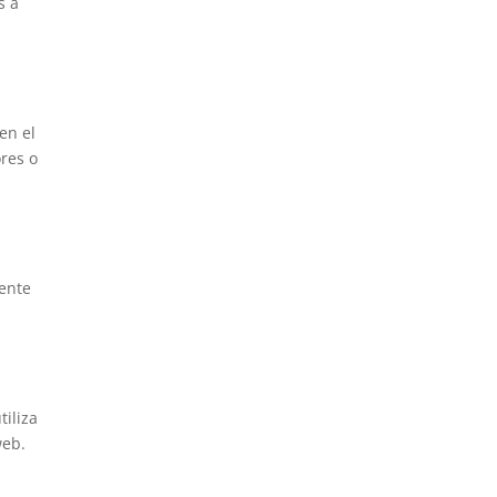
s a
en el
res o
mente
tiliza
web.