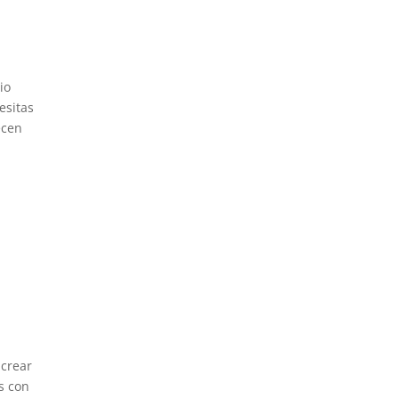
io
esitas
ecen
s
e
 crear
s con