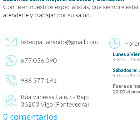
Confíe en nuestros especialistas, que siempre esta
atenderle y trabajar por su salud.
osteopatianando@gmail.com
Horar
Lunes a Vie
9:30h – 13:3
677 056 090
Sábados :el
9:00h a 13:
986 377 191
Fuera de hor
22:00 el pre
Rúa Vanessa Laje,3 - Bajo
36203 Vigo (Pontevedra)
0 comentarios